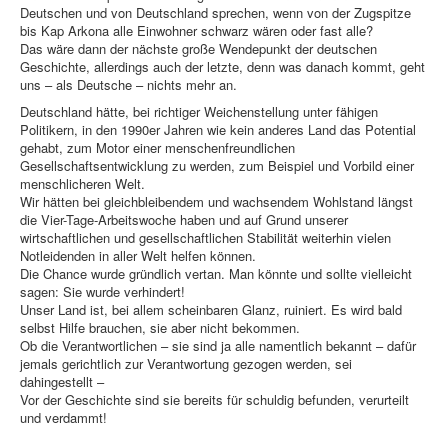
Deutschen und von Deutschland sprechen, wenn von der Zugspitze
bis Kap Arkona alle Einwohner schwarz wären oder fast alle?
Das wäre dann der nächste große Wendepunkt der deutschen
Geschichte, allerdings auch der letzte, denn was danach kommt, geht
uns – als Deutsche – nichts mehr an.
Deutschland hätte, bei richtiger Weichenstellung unter fähigen
Politikern, in den 1990er Jahren wie kein anderes Land das Potential
gehabt, zum Motor einer menschenfreundlichen
Gesellschaftsentwicklung zu werden, zum Beispiel und Vorbild einer
menschlicheren Welt.
Wir hätten bei gleichbleibendem und wachsendem Wohlstand längst
die Vier-Tage-Arbeitswoche haben und auf Grund unserer
wirtschaftlichen und gesellschaftlichen Stabilität weiterhin vielen
Notleidenden in aller Welt helfen können.
Die Chance wurde gründlich vertan. Man könnte und sollte vielleicht
sagen: Sie wurde verhindert!
Unser Land ist, bei allem scheinbaren Glanz, ruiniert. Es wird bald
selbst Hilfe brauchen, sie aber nicht bekommen.
Ob die Verantwortlichen – sie sind ja alle namentlich bekannt – dafür
jemals gerichtlich zur Verantwortung gezogen werden, sei
dahingestellt –
Vor der Geschichte sind sie bereits für schuldig befunden, verurteilt
und verdammt!