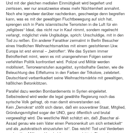
Und mit der gleichen medialen Einmütigkeit wird begeifert und
zerrissen, wer nur ansatzweise etwas mehr Nüchternheit anmahnt.
Noch ehe irgendwer darüber nachdenken, geschweige denn begreifen
kann, was es mit der gewaltigen Fluchtbewegung auf sich hat,
sprengen sich in Paris islamistische Terroristen in die Luft für ein
„religiöses“ Ideal, das nicht nur in Kauf nimmt, sondern regelrecht
verlangt, möglichst viele Ungläubige, sprich: Unschuldige, mit in den
Tod zu reißen. Ein anderer Fanatiker zermalmt in Berlin Besucher
eines friedlichen Weihnachtsmarktes mit einem gestohlenen Lkw.
Europa ist erst einmal – „betroffen“. Wie das System immer
Betroffenheit mimt, wenn es mit unangenehmen Folgen seiner
verfehlten Politik konfrontiert wird. Polizei und Militär werden
mobilisiert, Terrorwarnstufen ausgelöst, symbolhafte Gesten, wie die
Beleuchtung des Eiffelturms in den Farben der Trikolore, zelebriert.
Deutschland verbarrikadiert seine Weihnachtsmärkte mit gewaltigen,
häßlichen Betonklötzen.
Parallel dazu werden Bombardements in Syrien eingeleitet.
Selbstredend wird weder die legal gewählte Regierung noch das
syrische Volk gefragt, ob man damit einverstanden sei.
Kein „Demokrat“ stößt sich daran, daß ein souveräner Staat, Mitglied,
Gründungsmitglied sogar der UNO, ganz öffentlich und brutal
vergewaltigt wird. Die westliche Welt schätzt ein, daß „Baschar al-
Assad genau wie sein Vater einen Personenkult um sich entwickelt“
und als „autokratisch einzustufen ist“. Das reicht! Tod und Verderben