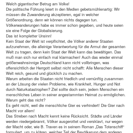
Welch gigantischer Betrug am Volke!
Die politische Führung leiert in den Medien gebetsmühlenartig: Wir
müssen die Zuwanderung akzeptieren, egal in welcher
Größenordnung, denn wir können nichts dagegen tun.
Völkerwanderungen habe es immer schon gegeben, und heute seien
sie eine Folge der Globalisierung.
Das ist kompletter Unsinn!
Kein Staat der Welt ist verpflichtet, die Völker anderer Staaten
aufzunehmen, die alleinige Verantwortung für die Armut der gesamten
Welt zu tragen, denn kein Staat der Welt kann das bewältigen. Das
muß man sich nur einfach mal klarmachen! Auch das wieder einmal
größenwahnsinnige Deutschland kann nicht vollbringen, was
offensichtlich der Herrgott selbst nicht schafft: Alle Menschen dieser
Welt reich, gesund und glücklich zu machen.
Warum arbeiten die Staaten nicht friedlich und vernünftig zusammen
an der Lösung der vielen Probleme, wie Krankheit, Hunger und Not
durch Naturkatastrophen? Ziel sollte doch sein, jedem Menschen ein
menschliches Leben in seiner angestammten Heimat zu ermöglichen.
Warum geht das nicht?
Es geht nicht, weil die menschliche Gier es verhindert! Die Gier nach
Macht vor allem!
Das Streben nach Macht kennt keine Rücksicht. Städte und Länder
werden niedergebrannt, Völker ausgerottet und versklavt, nur wegen
der Macht oder, wie B. Traven es in seinem Roman „Das Totenschiff“
formuliert, um zu klären, welcher Teil der Bevölkerung dem anderen