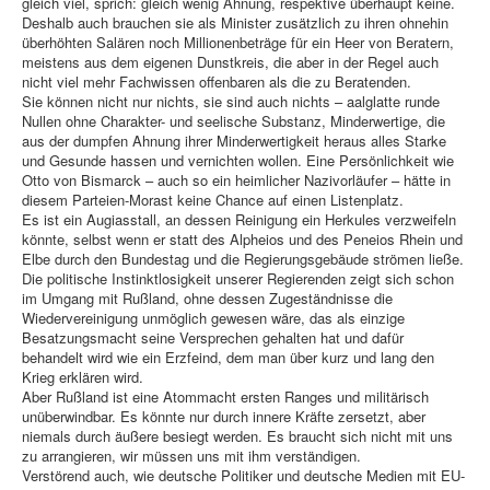
gleich viel, sprich: gleich wenig Ahnung, respektive überhaupt keine.
Deshalb auch brauchen sie als Minister zusätzlich zu ihren ohnehin
überhöhten Salären noch Millionenbeträge für ein Heer von Beratern,
meistens aus dem eigenen Dunstkreis, die aber in der Regel auch
nicht viel mehr Fachwissen offenbaren als die zu Beratenden.
Sie können nicht nur nichts, sie sind auch nichts – aalglatte runde
Nullen ohne Charakter- und seelische Substanz, Minderwertige, die
aus der dumpfen Ahnung ihrer Minderwertigkeit heraus alles Starke
und Gesunde hassen und vernichten wollen. Eine Persönlichkeit wie
Otto von Bismarck – auch so ein heimlicher Nazivorläufer – hätte in
diesem Parteien-Morast keine Chance auf einen Listenplatz.
Es ist ein Augiasstall, an dessen Reinigung ein Herkules verzweifeln
könnte, selbst wenn er statt des Alpheios und des Peneios Rhein und
Elbe durch den Bundestag und die Regierungsgebäude strömen ließe.
Die politische Instinktlosigkeit unserer Regierenden zeigt sich schon
im Umgang mit Rußland, ohne dessen Zugeständnisse die
Wiedervereinigung unmöglich gewesen wäre, das als einzige
Besatzungsmacht seine Versprechen gehalten hat und dafür
behandelt wird wie ein Erzfeind, dem man über kurz und lang den
Krieg erklären wird.
Aber Rußland ist eine Atommacht ersten Ranges und militärisch
unüberwindbar. Es könnte nur durch innere Kräfte zersetzt, aber
niemals durch äußere besiegt werden. Es braucht sich nicht mit uns
zu arrangieren, wir müssen uns mit ihm verständigen.
Verstörend auch, wie deutsche Politiker und deutsche Medien mit EU-