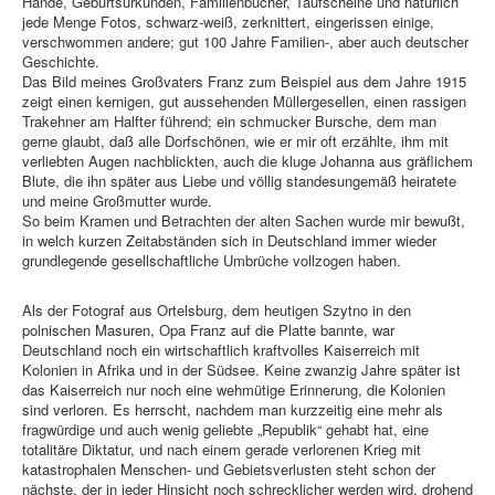
Hände, Geburtsurkunden, Familienbücher, Taufscheine und natürlich
jede Menge Fotos, schwarz-weiß, zerknittert, eingerissen einige,
verschwommen andere; gut 100 Jahre Familien-, aber auch deutscher
Geschichte.
Das Bild meines Großvaters Franz zum Beispiel aus dem Jahre 1915
zeigt einen kernigen, gut aussehenden Müllergesellen, einen rassigen
Trakehner am Halfter führend; ein schmucker Bursche, dem man
gerne glaubt, daß alle Dorfschönen, wie er mir oft erzählte, ihm mit
verliebten Augen nachblickten, auch die kluge Johanna aus gräflichem
Blute, die ihn später aus Liebe und völlig standesungemäß heiratete
und meine Großmutter wurde.
So beim Kramen und Betrachten der alten Sachen wurde mir bewußt,
in welch kurzen Zeitabständen sich in Deutschland immer wieder
grundlegende gesellschaftliche Umbrüche vollzogen haben.
Als der Fotograf aus Ortelsburg, dem heutigen Szytno in den
polnischen Masuren, Opa Franz auf die Platte bannte, war
Deutschland noch ein wirtschaftlich kraftvolles Kaiserreich mit
Kolonien in Afrika und in der Südsee. Keine zwanzig Jahre später ist
das Kaiserreich nur noch eine wehmütige Erinnerung, die Kolonien
sind verloren. Es herrscht, nachdem man kurzzeitig eine mehr als
fragwürdige und auch wenig geliebte „Republik“ gehabt hat, eine
totalitäre Diktatur, und nach einem gerade verlorenen Krieg mit
katastrophalen Menschen- und Gebietsverlusten steht schon der
nächste, der in jeder Hinsicht noch schrecklicher werden wird, drohend