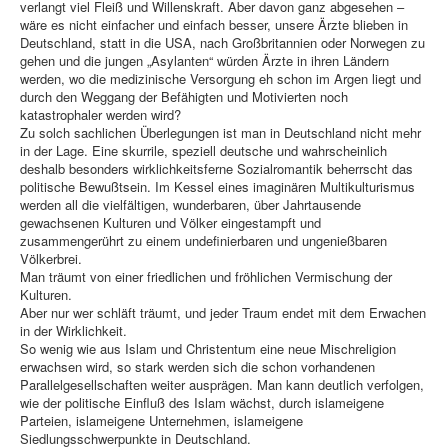
verlangt viel Fleiß und Willenskraft. Aber davon ganz abgesehen –
wäre es nicht einfacher und einfach besser, unsere Ärzte blieben in
Deutschland, statt in die USA, nach Großbritannien oder Norwegen zu
gehen und die jungen „Asylanten“ würden Ärzte in ihren Ländern
werden, wo die medizinische Versorgung eh schon im Argen liegt und
durch den Weggang der Befähigten und Motivierten noch
katastrophaler werden wird?
Zu solch sachlichen Überlegungen ist man in Deutschland nicht mehr
in der Lage. Eine skurrile, speziell deutsche und wahrscheinlich
deshalb besonders wirklichkeitsferne Sozialromantik beherrscht das
politische Bewußtsein. Im Kessel eines imaginären Multikulturismus
werden all die vielfältigen, wunderbaren, über Jahrtausende
gewachsenen Kulturen und Völker eingestampft und
zusammengerührt zu einem undefinierbaren und ungenießbaren
Völkerbrei.
Man träumt von einer friedlichen und fröhlichen Vermischung der
Kulturen.
Aber nur wer schläft träumt, und jeder Traum endet mit dem Erwachen
in der Wirklichkeit.
So wenig wie aus Islam und Christentum eine neue Mischreligion
erwachsen wird, so stark werden sich die schon vorhandenen
Parallelgesellschaften weiter ausprägen. Man kann deutlich verfolgen,
wie der politische Einfluß des Islam wächst, durch islameigene
Parteien, islameigene Unternehmen, islameigene
Siedlungsschwerpunkte in Deutschland.