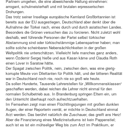
Partnern umgehen, die eine abweichende Haltung einnehmen:
arrogant, schulmeisterhaft und mit brutalen erpresserischen
Drohungen.
Das trotz seiner Insellage europäische Kernland Großbritannien ist
bereits aus der EU ausgestiegen, Deutschland aber denkt über die
Aufnahme der Türkei nach, eines durch und durch asiatischen Landes.
Besonders die Grünen versuchen das zu forcieren. Nicht zuletzt wohl
deshalb, weil führende Personen der Partei selbst türkischer
Abstammung sind oder türkischstämmige Lebenspartner haben; man
sollte solche scheinbaren Nebensächlichkeiten in der großen
Weltpolitik nie unterschätzen. Vielleicht liefe manches ganz anders,
wenn Özdemir Sergej hieße und aus Kasan käme und Claudia Roth
einen Lover in Saratow hätte.
Der Spagat zwischen Politik, nein, zwischen dem, was eine gierig-
korrupte Meute von Dilettanten für Politik hält, und der bitteren Realität
war in Deutschland noch nie, noch nie so groß wie heute.
Da sollen Hunderte, Tausende Lehrerstellen für „Willkommensklassen“
geschaffen werden, dabei reichen die Lehrer nicht einmal für den
normalen Schulbetrieb aus. In Brandenburg springen Eltern ein, um
den Unterricht überhaupt noch aufrechtzuerhalten.
Im Fernsehen zeigt man einen Flüchtlingsjungen mit großen dunklen
Augen, der einer Reporterin verrät, er möchte in Deutschland einmal
Arzt werden. Das berührt natürlich die Zuschauer, das greift ans Herz!
Aber die Finanzierung eines Medizinstudiums ist kein Pappenstiel;
auch ist es ist ein mühseliger Weg bis zum Arzt im Praktikum, er