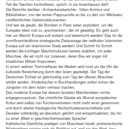
Teil die Taschen kontrollieren, sprich: in sie hineinfassen darf!
Die Berichte darüber –Schreckensberichte - füllen Archive und
Bibliotheken, von der ersten Papyrusrolle an bis zu den von Wikileaks
veröffentlichten Geheimdokumenten.
Und wer da glaubt, die Bomben in Paris seien explodiert, um die
Europäer eben mal zu „erschrecken“, der irrt gewaltig. Es geht auch
hier um Macht! Europa soll erobert und beherrscht werden! Das ist die
unmißverständliche strategische Zielaussage der radikalen Islamisten.
Europa soll ein islamischer Staat werden! Und Schritt für Schritt
werden die künftigen Machtstrukturen bereits etabliert, mit jeder
Moschee, die wir nicht nur zulassen, deren Bau wir sogar mit
staatlichen Mitteln finanzieren.
In einem wahren Trommelfeuer der Medien wird rund um die Uhr die
kulturelle Bereicherung durch den Islam gepredigt. Der Tag der
Deutschen Einheit ist gleichzeitig zum Tag der offenen Moschee
erklärt worden. Kinderbücher in Buchhandlungen sollen schon die
Jüngsten mit dem Islam vertraut machen.
Das moderne Europa hat diesem brutalen Machtstreben nichts
entgegenzusetzen. Der christliche Glaube als Wurzel europäischer
Kultur wird selbst von Kirchenvertretern nicht mehr ernst genommen
und durch allerlei theologische Hochschulwissenschaftelei und
Deutelei vollständig ad absurdum geführt und entspiritualisiert, bis hin
zu einer „Bibel in geschlechterneutraler Sprache“
Katholische Geistliche predigen von Moscheen herab, protestantische
Würdenträger spielen sich als Politiker auf, weil sie das Wort Jesu