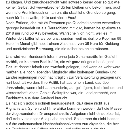
zu klagen. Und zurückgeschickt wird sowieso keiner oder so gut wie
keiner. Selbst Schwerverbrecher dürfen bleiben und bekommen, auch
wenn sie Prunklimousinen fahren, die staatliche Grundversorgung,
auch für ihre zweite, dritte und vierte Frau!
Nach Estland, das mit 29 Personen pro Quadratkilometer wesentlich
geringer besiedelt ist als Deutschland mit 232, kamen beispielsweise
2018 nur rund 50 Asylbewerber. Wahrscheinlich nicht, weil es im
Winter dort kälter ist als bei uns, sondern weil es dort pro Kopf nur 99
Euro im Monat gibt nebst einem Zuschuss von 35 Euro für Kleidung
und medizinische Betreuung, die sie selber bezahlen müssen.
Uns wird von Bundesministern, ohne jede Schamesröte im Gesicht,
erzählt, es kommen Fachkräfte, die wir ganz dringend benötigen!
Das ist doppelt falsch und zwiefach gelogen, und wenn es wahr wäre,
müßten alle noch lebenden Mitglieder aller bisherigen Bundes- und
Landesregierungen noch nachträglich zur Verantwortung gezogen und
hart bestraft werden. Ihre Politik hat aus einem Land, das über
Jahrzehnte, wenn nicht Jahrhunderte, auf geistigem, technischem und
wissenschaftlichem Gebiet Weltspitze war, ein Land gemacht, das
Fachkräfte aus dem Ausland braucht
Es hat sich jedoch schnell herausgestellt, daß diese nicht aus
Afghanistan, Syrien und Hinterafrika kommen werden, daß die Masse
der Zugewanderten für anspruchsvolle Aufgaben nicht einsetzbar ist,
daß sehr viele sogar Analphabeten sind. Sollte man da nicht besser
auf die einheimischen Hochschulabsolventen zurückgreifen, die hier
als Taxifahrer und Kellner arbeiten, und sollte man nicht das