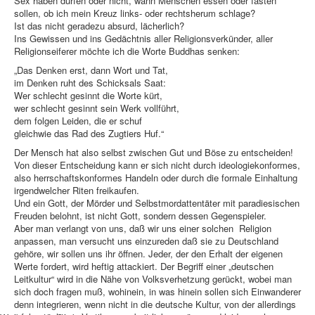
Sex haben dürfen oder nicht, wann Menschen essen oder fasten
sollen, ob ich mein Kreuz links- oder rechtsherum schlage?
Ist das nicht geradezu absurd, lächerlich?
Ins Gewissen und ins Gedächtnis aller Religionsverkünder, aller
Religionseiferer möchte ich die Worte Buddhas senken:
„Das Denken erst, dann Wort und Tat,
im Denken ruht des Schicksals Saat:
Wer schlecht gesinnt die Worte kürt,
wer schlecht gesinnt sein Werk vollführt,
dem folgen Leiden, die er schuf
gleichwie das Rad des Zugtiers Huf.“
Der Mensch hat also selbst zwischen Gut und Böse zu entscheiden!
Von dieser Entscheidung kann er sich nicht durch ideologiekonformes,
also herrschaftskonformes Handeln oder durch die formale Einhaltung
irgendwelcher Riten freikaufen.
Und ein Gott, der Mörder und Selbstmordattentäter mit paradiesischen
Freuden belohnt, ist nicht Gott, sondern dessen Gegenspieler.
Aber man verlangt von uns, daß wir uns einer solchen Religion
anpassen, man versucht uns einzureden daß sie zu Deutschland
gehöre, wir sollen uns ihr öffnen. Jeder, der den Erhalt der eigenen
Werte fordert, wird heftig attackiert. Der Begriff einer „deutschen
Leitkultur“ wird in die Nähe von Volksverhetzung gerückt, wobei man
sich doch fragen muß, wohinein, in was hinein sollen sich Einwanderer
denn integrieren, wenn nicht in die deutsche Kultur, von der allerdings