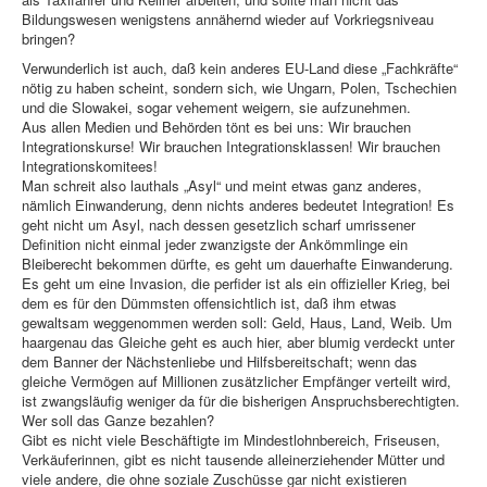
Bildungswesen wenigstens annähernd wieder auf Vorkriegsniveau
bringen?
Verwunderlich ist auch, daß kein anderes EU-Land diese „Fachkräfte“
nötig zu haben scheint, sondern sich, wie Ungarn, Polen, Tschechien
und die Slowakei, sogar vehement weigern, sie aufzunehmen.
Aus allen Medien und Behörden tönt es bei uns: Wir brauchen
Integrationskurse! Wir brauchen Integrationsklassen! Wir brauchen
Integrationskomitees!
Man schreit also lauthals „Asyl“ und meint etwas ganz anderes,
nämlich Einwanderung, denn nichts anderes bedeutet Integration! Es
geht nicht um Asyl, nach dessen gesetzlich scharf umrissener
Definition nicht einmal jeder zwanzigste der Ankömmlinge ein
Bleiberecht bekommen dürfte, es geht um dauerhafte Einwanderung.
Es geht um eine Invasion, die perfider ist als ein offizieller Krieg, bei
dem es für den Dümmsten offensichtlich ist, daß ihm etwas
gewaltsam weggenommen werden soll: Geld, Haus, Land, Weib. Um
haargenau das Gleiche geht es auch hier, aber blumig verdeckt unter
dem Banner der Nächstenliebe und Hilfsbereitschaft; wenn das
gleiche Vermögen auf Millionen zusätzlicher Empfänger verteilt wird,
ist zwangsläufig weniger da für die bisherigen Anspruchsberechtigten.
Wer soll das Ganze bezahlen?
Gibt es nicht viele Beschäftigte im Mindestlohnbereich, Friseusen,
Verkäuferinnen, gibt es nicht tausende alleinerziehender Mütter und
viele andere, die ohne soziale Zuschüsse gar nicht existieren