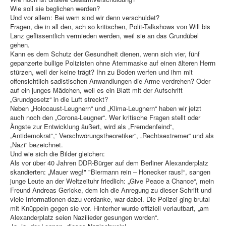
Wie soll sie beglichen werden?
Und vor allem: Bei wem sind wir denn verschuldet?
Fragen, die in all den, ach so kritischen, Polit-Talkshows von Will bis
Lanz geflissentlich vermieden werden, weil sie an das Grundübel
gehen.
Kann es dem Schutz der Gesundheit dienen, wenn sich vier, fünf
gepanzerte bullige Polizisten ohne Atemmaske auf einen älteren Herrn
stürzen, weil der keine trägt? Ihn zu Boden werfen und ihm mit
offensichtlich sadistischen Anwandlungen die Arme verdrehen? Oder
auf ein junges Mädchen, weil es ein Blatt mit der Aufschrift
„Grundgesetz“ in die Luft streckt?
Neben „Holocaust-Leugnern“ und „Klima-Leugnern“ haben wir jetzt
auch noch den „Corona-Leugner“. Wer kritische Fragen stellt oder
Ängste zur Entwicklung äußert, wird als „Fremdenfeind“,
„Antidemokrat“,“ Verschwörungstheoretiker“, „Rechtsextremer“ und als
„Nazi“ bezeichnet.
Und wie sich die Bilder gleichen:
Als vor über 40 Jahren DDR-Bürger auf dem Berliner Alexanderplatz
skandierten: „Mauer weg!" "Biermann rein – Honecker raus!“, sangen
junge Leute an der Weltzeituhr friedlich: „Give Peace a Chance“, mein
Freund Andreas Gericke, dem ich die Anregung zu dieser Schrift und
viele Informationen dazu verdanke, war dabei. Die Polizei ging brutal
mit Knüppeln gegen sie vor. Hinterher wurde offiziell verlautbart, „am
Alexanderplatz seien Nazilieder gesungen worden“.