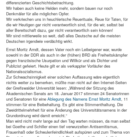
differenzierten Geschichtsbetrachtung.
Wir haben auch keine Helden mehr, sondern bauen nur noch
Denkmäler für alle möglichen Opfer.
Wir verkriechen uns in heuchlerische Reuerituale, Reue für Taten, für
die wir Heutigen gar nicht verantwortlich sind, für die wir, selbst bei
aller Bereitschaft dazu, gar nicht verantwortlich sein können!
Wir sind mittlerweile so weit, daß alles Deutsche auf die meisten
Deutschen irgendwie verdächtig wirkt.
Ernst Moritz Arndt, dessen Vater noch ein Leibeigener war, wurde
sowohl in der DDR als auch in der (frühen) BRD als Freiheitskämpfer
gegen französische Usurpation und Willkür und als Dichter und
Publizist gefeiert. Heute gilt er als verkappter Vorläufer des
Nationalsozialismus.
Zur Schwachsinnigkeit einer solchen Auffassung wäre eigentlich
nichts weiter zu bemerken, müßte man nicht auf den Internet-Seiten
der Greifswalder Universität lesen: „Während der Sitzung des
Akademischen Senats am 18. Januar 2017 stimmen 24 Senatorinnen
und Senatoren für eine
Ablegung des Namens Ernst Moritz Arndt
, 11
stimmen für eine Beibehaltung. Es gibt eine Stimmenthaltung. Die
Zweidrittelmehrheit für eine Änderung des Universitätsnamens in der
Grundordnung wird damit erreicht.“
Man wird nicht mehr lange auf den Tag warten müssen, da man selbst
bei Goethe und Schiller einen tief verwurzelten Antisemitismus,
Frauenhaß oder Schwulenfeindlichkeit aufspüren und zum Thema von