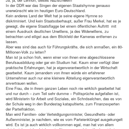
Ja, ja, der Lennon, dieses Nazischwein!
In der DDR war das Singen der eigenen Staatshymne genauso
unerwünscht wie im heutigen Euro-Deutschland.
Kein anderes Land der Welt hat je seine eigene Hymne so
diskriminiert. Und kein Staatsoberhaupt, außer Frau Merkel, hat es je
gewagt, die eigene Staatsflagge bei einem öffentlichen Auftritt mit
einem Ausdruck deutlichen Unwillens, ja des Widerwillens, zu
betrachten und eiligst aus dem Blickfeld der Kameras entfernen zu
lassen.
Aber was sind das auch für Führungskräfte, die sich anmaßen, ein 80-
Millionen-Volk zu leiten?
Man ist ja schon froh, wenn einer von ihnen eine abgeschlossene
Berufsausbildung oder gar ein Studium hat. Kaum einer verfügt über
praktische Erfahrungen, hat je eigenverantwortlich in der Wirtschaft
gearbeitet. Kaum jemandem von ihnen würde ein erfahrener
Unternehmer auch nur eine kleinere Abteilung eigenverantwortlich
anvertrauen wollen.
Eine Frau, die in ihrem ganzen Leben noch nie wirklich gearbeitet hat
und nur durch – zum Teil sehr dumme – Politsprüche aufgefallen ist,
wird Ministerin für Arbeit und Soziales, ein Schnöselchen, das es von
der Schule weg in den Bundestag katapultierte, zum Finanzexperten
der Parteifraktion.
Man wird Familien- oder Verteidigungsminister, Gesundheits- oder
Außenminister, je nachdem, wie es vom Parteienklüngel ausgekungelt
wird. Es ist ja auch wirklich vollkommen egal, man hat von allem