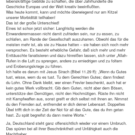
lebenskräftige Gebilde zu schaffen, die über Jahrhunderte die
Geschicke Europas und der Welt kreativ beeinflußten.
Was heute kommt, kann und möchte überwiegend nur am Kitzel
unserer Morbidität teilhaben!
Das ist der große Unterschied!
Eines ist schon jetzt sicher: Langfristig werden die
Einwanderermassen nicht damit zufrieden sein, nur zu essen, zu
schlafen, am Rande der Gesellschaft auszuharren. Obwohl das für die
meisten mehr ist, als sie zu Hause hatten – sie haben sich noch mehr
versprochen. Es besteht erhebliche Gefahr, daß sich mehr und mehr
Enttäuschte fanatisieren und dazu hinreißen lassen, sich unter „Allah-
Rufen in die Luft zu sprengen, andere zu erniedrigen und zu foltern
und Eroberungskriege zu führen.
Ich halte es darum mit Jesus Sirach (Bibel 11.29 ff): „Wenn du Gutes
tust, wisse, wem du es tust. Tu dem Gerechten Gutes; dann findest
du Lohn. Ohne Dank bleibt, wer einen Frevler beschenkt, auch hat er
kein gutes Werk vollbracht. Gib dem Guten, nicht aber dem Bösen,
unterstütze den Demütigen, nicht den Hochmütigen. Rüste ihn nicht
mit Kampfwaffen aus, sonst greift er dich selbst mit ihnen an. Nimmst
du den Fremden auf, entfremdet er dich deiner Lebensart. Doppeltes
Übel trifft dich in der Zeit der Not für all das Gute, das du ihm getan
hast. Zu spät begreifst du dann meine Worte.“
Ja, Deutschland steht ganz offensichtlich wieder vor einem Umbruch.
Das spüren bei all ihrer Beschränktheit und Unfähigkeit auch die
Machthaber.