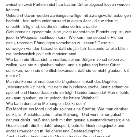
zwischen zwei Parteien nicht zu Lasten Dritter abgeschlossen werden
können.
Unberührt davon werden Zahlungsunwillige mit Zwangsvollstreckungen
bedroht - fast achthunderttausend in einem Jahr - die wiederum
unrechtmäßig sind, da die eintreibende Instanz, die
Gebühreneinzugszentrale, eine „nicht rechtsfähige Einrichtung“ ist, wie
jeder in Wikipedia nachlesen kann. Wie kommen deutsche Richter
dazu, trotzdem Pfändungen vornehmen zu lassen? Ganz zu
schweigen von der Tatsache, daß sie jährlich Tausende Urteile fällen,
die nachweislich politisch motiviert sind.
Wie kann ein Staat sich anmaßen, seinen Bürgern vorschreiben zu
wollen, was sie zu glauben haben, und sie jahrelang hinter Gitter
schicken, wenn sie öffentlich bekunden, daß sie es nicht glauben k ö
n n e n?
Man denke nur einmal über die Ungeheuerlichkeit des Begriffes
„Meinungsdelikt“ nach, mit dem die bundesdeutsche Justiz schamlos
operiert und Hunderttausende verfolgt! Hunderttausende! Man möchte
es kaum glauben, es ist jedoch die bittere Wahrheit!
Wie kann denn eine Meinung ein Delikt sein?
Ein Mord ist ein Mord und als solcher eine Straftat. Wie man darüber
denkt, ist Ansichtssache – eine Meinung. Und wenn einer „falsch“
darüber denkt, muß man sich mit ihm geistig auseinandersetzen; eine
Gesellschaft, die ihn dafür einsperrt, betreibt Gesinnungsjustiz und
endet unweigerlich in Heuchelei und Geistesdumpfheit.
Auch darüber berichten die Medien tendenziös und verzerrt.