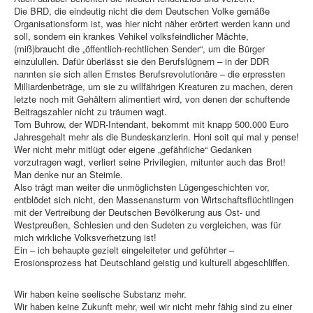
Die BRD, die eindeutig nicht die dem Deutschen Volke gemäße
Organisationsform ist, was hier nicht näher erörtert werden kann und
soll, sondern ein krankes Vehikel volksfeindlicher Mächte,
(miß)braucht die „öffentlich-rechtlichen Sender“, um die Bürger
einzulullen. Dafür überlässt sie den Berufslügnern – in der DDR
nannten sie sich allen Ernstes Berufsrevolutionäre – die erpressten
Milliardenbeträge, um sie zu willfährigen Kreaturen zu machen, deren
letzte noch mit Gehältern alimentiert wird, von denen der schuftende
Beitragszahler nicht zu träumen wagt.
Tom Buhrow, der WDR-Intendant, bekommt mit knapp 500.000 Euro
Jahresgehalt mehr als die Bundeskanzlerin. Honi soit qui mal y pense!
Wer nicht mehr mitlügt oder eigene „gefährliche“ Gedanken
vorzutragen wagt, verliert seine Privilegien, mitunter auch das Brot!
Man denke nur an Steimle.
Also trägt man weiter die unmöglichsten Lügengeschichten vor,
entblödet sich nicht, den Massenansturm von Wirtschaftsflüchtlingen
mit der Vertreibung der Deutschen Bevölkerung aus Ost- und
Westpreußen, Schlesien und den Sudeten zu vergleichen, was für
mich wirkliche Volksverhetzung ist!
Ein – ich behaupte gezielt eingeleiteter und geführter –
Erosionsprozess hat Deutschland geistig und kulturell abgeschliffen.
Wir haben keine seelische Substanz mehr.
Wir haben keine Zukunft mehr, weil wir nicht mehr fähig sind zu einer