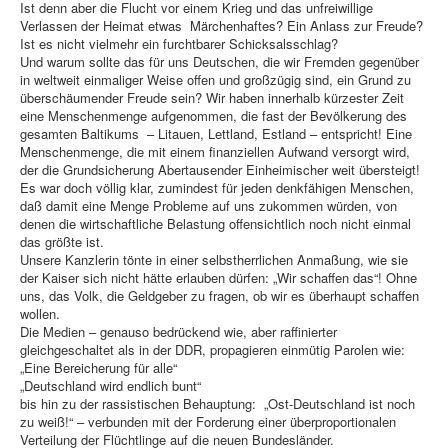
Ist denn aber die Flucht vor einem Krieg und das unfreiwillige
Verlassen der Heimat etwas Märchenhaftes? Ein Anlass zur Freude?
Ist es nicht vielmehr ein furchtbarer Schicksalsschlag?
Und warum sollte das für uns Deutschen, die wir Fremden gegenüber
in weltweit einmaliger Weise offen und großzügig sind, ein Grund zu
überschäumender Freude sein? Wir haben innerhalb kürzester Zeit
eine Menschenmenge aufgenommen, die fast der Bevölkerung des
gesamten Baltikums – Litauen, Lettland, Estland – entspricht! Eine
Menschenmenge, die mit einem finanziellen Aufwand versorgt wird,
der die Grundsicherung Abertausender Einheimischer weit übersteigt!
Es war doch völlig klar, zumindest für jeden denkfähigen Menschen,
daß damit eine Menge Probleme auf uns zukommen würden, von
denen die wirtschaftliche Belastung offensichtlich noch nicht einmal
das größte ist.
Unsere Kanzlerin tönte in einer selbstherrlichen Anmaßung, wie sie
der Kaiser sich nicht hätte erlauben dürfen: „Wir schaffen das“! Ohne
uns, das Volk, die Geldgeber zu fragen, ob wir es überhaupt schaffen
wollen.
Die Medien – genauso bedrückend wie, aber raffinierter
gleichgeschaltet als in der DDR, propagieren einmütig Parolen wie:
„Eine Bereicherung für alle“
„Deutschland wird endlich bunt“
bis hin zu der rassistischen Behauptung: „Ost-Deutschland ist noch
zu weiß!“ – verbunden mit der Forderung einer überproportionalen
Verteilung der Flüchtlinge auf die neuen Bundesländer.