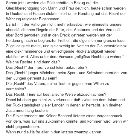
Schon jetzt werden die Rückschritte in Bezug auf die
Gleichberechtigung von Mann und Frau deutlich, heute schon werden
in Deutschland Frauen diskriminiert unter Berufung auf das Recht der
Wahrung religiöser Eigenheiten.
Es ist mit der Ratio gar nicht mehr erfassbar, wie einerseits unsere
abendländischen Regeln der Sitte, des Anstands und der Vernunft
über Bord geworfen und in den Dreck getreten werden mit der
Forderung nach unbegrenzter Freiheit, die eigentlich nur grenzenlose
Zügellosigkeit meint, und gleichzeitig im Namen der Glaubenstoleranz
eine diskriminierende und erniedrigende Rückständigkeit wieder
etabliert wird. Alles unter dem Vorwand „religiöse Rechte zu wahren“.
Welche Rechte sind denn das?
Das „Recht“ der Frau, verschleiert aufzutreten?
Das „Recht“ junger Mädchen, beim Sport- und Schwimmunterricht von
den Jungen getrennt zu sein?
Die „Recht“ des Vaters, seine Tochter gegen ihren Willen zu
vermählen?
Das Recht, Tiere auf bestialische Weise abzuschlachten?
Dabei ist doch gar nicht zu verkennen, daß zwischen dem Islam und
der Rückständigkeit vieler Länder, in denen er herrscht, ein direkter
Zusammenhang besteht
Die Silvesternacht am Kölner Bahnhof lieferte einen Vorgeschmack
von dem, was auf uns zukommen könnte, und kommen wird, wenn wir
nicht gegensteuern.
Wenn nur die Hälfte aller in den letzten zwanzig Jahren