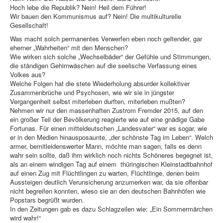
Hoch lebe die Republik? Nein! Heil dem Führer!
Wir bauen den Kommunismus auf? Nein! Die multikulturelle
Gesellschaft!
Was macht solch permanentes Verwerfen eben noch geltender, gar
eherner „Wahrheiten“ mit den Menschen?
Wie wirken sich solche „Wechselbäder“ der Gefühle und Stimmungen,
die ständigen Gehirnwäschen auf die seelische Verfassung eines
Volkes aus?
Welche Folgen hat die stete Wiederholung absurder kollektiver
Zusammenbrüche und Psychosen, wie wir sie in jüngster
Vergangenheit selbst miterleben durften, miterleben mußten?
Nehmen wir nur den massenhaften Zustrom Fremder 2015, auf den
ein großer Teil der Bevölkerung reagierte wie auf eine gnädige Gabe
Fortunas. Für einen mitteldeutschen „Landesvater“ war es sogar, wie
er in den Medien hinausposaunte, „der schönste Tag im Leben“. Welch
armer, bemitleidenswerter Mann, möchte man sagen, falls es denn
wahr sein sollte, daß ihm wirklich noch nichts Schöneres begegnet ist,
als an einem windigen Tag auf einem thüringischen Kleinstadtbahnhof
auf einen Zug mit Flüchtlingen zu warten, Flüchtlinge, denen beim
Aussteigen deutlich Verunsicherung anzumerken war, da sie offenbar
nicht begreifen konnten, wieso sie an den deutschen Bahnhöfen wie
Popstars begrüßt wurden.
In den Zeitungen gab es dazu Schlagzeilen wie: „Ein Sommermärchen
wird wahr!“