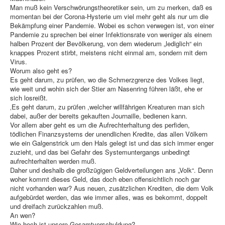
Man muß kein Verschwörungstheoretiker sein, um zu merken, daß es
momentan bei der Corona-Hysterie um viel mehr geht als nur um die
Bekämpfung einer Pandemie. Wobei es schon verwegen ist, von einer
Pandemie zu sprechen bei einer Infektionsrate von weniger als einem
halben Prozent der Bevölkerung, von dem wiederum „lediglich“ ein
knappes Prozent stirbt, meistens nicht einmal am, sondern mit dem
Virus.
Worum also geht es?
Es geht darum, zu prüfen, wo die Schmerzgrenze des Volkes liegt,
wie weit und wohin sich der Stier am Nasenring führen läßt, ehe er
sich losreißt.
‚Es geht darum, zu prüfen ,welcher willfährigen Kreaturen man sich
dabei, außer der bereits gekauften Journaille, bedienen kann.
Vor allem aber geht es um die Aufrechterhaltung des perfiden,
tödlichen Finanzsystems der unendlichen Kredite, das allen Völkern
wie ein Galgenstrick um den Hals gelegt ist und das sich immer enger
zuzieht, und das bei Gefahr des Systemuntergangs unbedingt
aufrechterhalten werden muß.
Daher und deshalb die großzügigen Geldverteilungen ans „Volk“. Denn
woher kommt dieses Geld, das doch eben offensichtlich noch gar
nicht vorhanden war? Aus neuen, zusätzlichen Krediten, die dem Volk
aufgebürdet werden, das wie immer alles, was es bekommt, doppelt
und dreifach zurückzahlen muß.
An wen?
Wie hoch ist unsere Gesamtverschuldung?