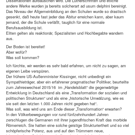
Dissertationen aufbauschen wird. Die Lutherschriften und etliche
andere Werke wurden ja bereits solcherart ad usum delphini bereinigt.
Das Niveau der Allgemeinbildung an den Schulen wurde so drastisch
gesenkt, daß heute fast jeder das Abitur erreichen kann, aber kaum
jemand, der die Schule verläßt, tauglich für eine normale
Berufsausbildung ist.
Eliten gelten als reaktionär, Spezialisten und Hochbegabte wandern
aus.
Der Boden ist bereitet!
Aber wofür?
Was soll kommen?
Ich fürchte, wir werden es sehr bald erfahren, um nicht zu sagen, am
eigenen Leibe verspüren.
Der frühere US-Außenminister Kissinger, nicht unbedingt ein
Sympathieträger, aber ein erfahrener pragmatischer Politiker, beurteilte
zum Jahreswechsel 2015/16 im „Handelsblatt“ die gegenwärtige
Entwicklung in Deutschland als eine „Transformation der sozialen und
politischen Strukturen“ und als eine „historische Umwälzung, wie es
sie seit den letzten 1.000 Jahren nicht gegeben hat“.
Was soll, was wird uns am Ende dieser „Transformation“ erwarten?
In den Völkerbewegungen vor rund fünfzehnhundert Jahren
zerschlugen die Germanen mit ihrer jugendfrischen Kraft das morbide
Römerreich. Sie hatten eine solche geistige Strukturiertheit und so viel
schöpferische Potenz, aus und auf den Trümmern neue,