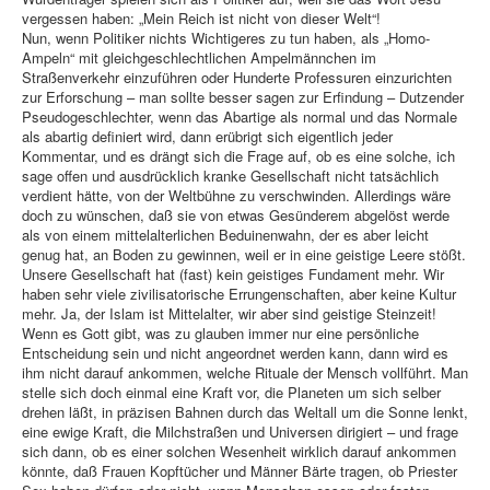
vergessen haben: „Mein Reich ist nicht von dieser Welt“!
Nun, wenn Politiker nichts Wichtigeres zu tun haben, als „Homo-
Ampeln“ mit gleichgeschlechtlichen Ampelmännchen im
Straßenverkehr einzuführen oder Hunderte Professuren einzurichten
zur Erforschung – man sollte besser sagen zur Erfindung – Dutzender
Pseudogeschlechter, wenn das Abartige als normal und das Normale
als abartig definiert wird, dann erübrigt sich eigentlich jeder
Kommentar, und es drängt sich die Frage auf, ob es eine solche, ich
sage offen und ausdrücklich kranke Gesellschaft nicht tatsächlich
verdient hätte, von der Weltbühne zu verschwinden. Allerdings wäre
doch zu wünschen, daß sie von etwas Gesünderem abgelöst werde
als von einem mittelalterlichen Beduinenwahn, der es aber leicht
genug hat, an Boden zu gewinnen, weil er in eine geistige Leere stößt.
Unsere Gesellschaft hat (fast) kein geistiges Fundament mehr. Wir
haben sehr viele zivilisatorische Errungenschaften, aber keine Kultur
mehr. Ja, der Islam ist Mittelalter, wir aber sind geistige Steinzeit!
Wenn es Gott gibt, was zu glauben immer nur eine persönliche
Entscheidung sein und nicht angeordnet werden kann, dann wird es
ihm nicht darauf ankommen, welche Rituale der Mensch vollführt. Man
stelle sich doch einmal eine Kraft vor, die Planeten um sich selber
drehen läßt, in präzisen Bahnen durch das Weltall um die Sonne lenkt,
eine ewige Kraft, die Milchstraßen und Universen dirigiert – und frage
sich dann, ob es einer solchen Wesenheit wirklich darauf ankommen
könnte, daß Frauen Kopftücher und Männer Bärte tragen, ob Priester