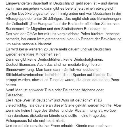
Eingewanderten dauerhaft in Deutschland geblieben ist – und davon
kann man ausgehen –, dann gibt es bereits jetzt einen etwa gleich
großen Bevölkerungsanteil von Immigranten und von Deutschen in der
Altersgruppe der unter 30-Jährigen. Das ergibt sich aus Berechnungen
der Zeitschrift „The European“ auf der Basis der offiziellen Zahlen vom
Bundesamt für Migration und des Statistischen Bundesamtes.
Das von der Größe her mit uns vergleichbare Polen fürchtet, nebenbei
bemerkt, bei einen Immigrantenanteil von 0,5 Prozent der Bevölkerung
um seine nationale Identität.
Es wird keine weiteren 20 Jahre mehr dauern und wir Deutschen
werden eine klare Minderheit sein.
Denn es gibt keine Deutschtürken, keine Deutschafghanen,
Deutschlibanesen. Auch das sind nur mediale Begriffe zur
Sinnesverwirrung. Man kann dann nämlich von deutschen
Sittlichkeitsverbrechern berichten, die in Spanien auf frischer Tat
ertappt wurden, obwohl es Tunesier waren, die einen deutschen Pass
hatten.
Nein! Man ist entweder Türke oder Deutscher, Afghane oder
Deutscher.
Die Frage „Wer ist deutsch?“ und „Was ist deutsch?“ ist zu
vielschichtig, als daß sie an dieser Stelle geklärt werden könnte. Aber
wenn sie keine Frage des Blutes und der Abstammung ist, worüber
man durchaus diskutieren könnte und sollte – eine Frage des
Reisepasses ist sie erst recht nicht.
Und es sei die provokative Frage erlaubt: Könnte man noch von