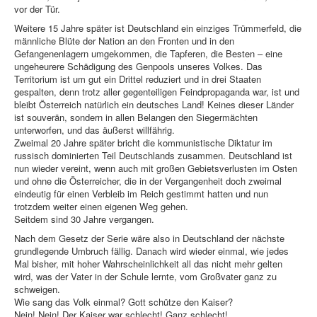
vor der Tür.
Weitere 15 Jahre später ist Deutschland ein einziges Trümmerfeld, die
männliche Blüte der Nation an den Fronten und in den
Gefangenenlagern umgekommen, die Tapferen, die Besten – eine
ungeheurere Schädigung des Genpools unseres Volkes. Das
Territorium ist um gut ein Drittel reduziert und in drei Staaten
gespalten, denn trotz aller gegenteiligen Feindpropaganda war, ist und
bleibt Österreich natürlich ein deutsches Land! Keines dieser Länder
ist souverän, sondern in allen Belangen den Siegermächten
unterworfen, und das äußerst willfährig.
Zweimal 20 Jahre später bricht die kommunistische Diktatur im
russisch dominierten Teil Deutschlands zusammen. Deutschland ist
nun wieder vereint, wenn auch mit großen Gebietsverlusten im Osten
und ohne die Österreicher, die in der Vergangenheit doch zweimal
eindeutig für einen Verbleib im Reich gestimmt hatten und nun
trotzdem weiter einen eigenen Weg gehen.
Seitdem sind 30 Jahre vergangen.
Nach dem Gesetz der Serie wäre also in Deutschland der nächste
grundlegende Umbruch fällig. Danach wird wieder einmal, wie jedes
Mal bisher, mit hoher Wahrscheinlichkeit all das nicht mehr gelten
wird, was der Vater in der Schule lernte, vom Großvater ganz zu
schweigen.
Wie sang das Volk einmal? Gott schütze den Kaiser?
Nein! Nein! Der Kaiser war schlecht! Ganz schlecht!