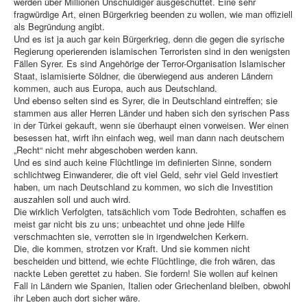
werden über Millionen Unschuldiger ausgeschüttet. Eine sehr
fragwürdige Art, einen Bürgerkrieg beenden zu wollen, wie man offiziell
als Begründung angibt.
Und es ist ja auch gar kein Bürgerkrieg, denn die gegen die syrische
Regierung operierenden islamischen Terroristen sind in den wenigsten
Fällen Syrer. Es sind Angehörige der Terror-Organisation Islamischer
Staat, islamisierte Söldner, die überwiegend aus anderen Ländern
kommen, auch aus Europa, auch aus Deutschland.
Und ebenso selten sind es Syrer, die in Deutschland eintreffen; sie
stammen aus aller Herren Länder und haben sich den syrischen Pass
in der Türkei gekauft, wenn sie überhaupt einen vorweisen. Wer einen
besessen hat, wirft ihn einfach weg, weil man dann nach deutschem
„Recht“ nicht mehr abgeschoben werden kann.
Und es sind auch keine Flüchtlinge im definierten Sinne, sondern
schlichtweg Einwanderer, die oft viel Geld, sehr viel Geld investiert
haben, um nach Deutschland zu kommen, wo sich die Investition
auszahlen soll und auch wird.
Die wirklich Verfolgten, tatsächlich vom Tode Bedrohten, schaffen es
meist gar nicht bis zu uns; unbeachtet und ohne jede Hilfe
verschmachten sie, verrotten sie in irgendwelchen Kerkern.
Die, die kommen, strotzen vor Kraft. Und sie kommen nicht
bescheiden und bittend, wie echte Flüchtlinge, die froh wären, das
nackte Leben gerettet zu haben. Sie fordern! Sie wollen auf keinen
Fall in Ländern wie Spanien, Italien oder Griechenland bleiben, obwohl
ihr Leben auch dort sicher wäre.