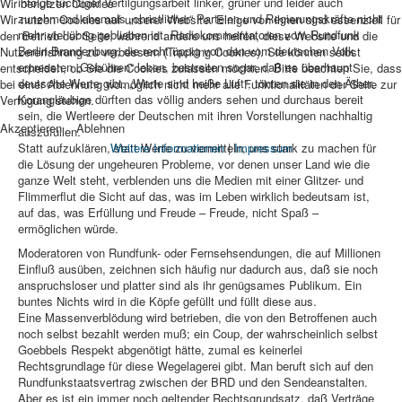
infolge tüchtiger Vertilgungsarbeit linker, grüner und leider auch
Wir benutzen Cookies
zunehmend ehemals „christlicher“ Parteien und Regierungskräfte nicht
Wir nutzen Cookies auf unserer Website. Einige von ihnen sind essenziell für
mehr viel übrig geblieben ist. Radiokommentatoren vom Rundfunk
den Betrieb der Seite, während andere uns helfen, diese Website und die
Berlin-Brandenburg, die recht üppig von den vom deutschen Volk
Nutzererfahrung zu verbessern (Tracking Cookies). Sie können selbst
erpressten „Gebühren“ leben, bestreiten sogar, daß es überhaupt
entscheiden, ob Sie die Cookies zulassen möchten. Bitte beachten Sie, dass
deutsche Werte gibt. „Werte sind heiße Luft“, tönten sie in den Äther.
bei einer Ablehnung womöglich nicht mehr alle Funktionalitäten der Seite zur
Korangläubige dürften das völlig anders sehen und durchaus bereit
Verfügung stehen.
sein, die Wertleere der Deutschen mit ihren Vorstellungen nachhaltig
Akzeptieren
Ablehnen
auszufüllen.
Weitere Informationen
|
Impressum
Statt aufzuklären, statt Werte zu vermitteln, uns stark zu machen für
die Lösung der ungeheuren Probleme, vor denen unser Land wie die
ganze Welt steht, verblenden uns die Medien mit einer Glitzer- und
Flimmerflut die Sicht auf das, was im Leben wirklich bedeutsam ist,
auf das, was Erfüllung und Freude – Freude, nicht Spaß –
ermöglichen würde.
Moderatoren von Rundfunk- oder Fernsehsendungen, die auf Millionen
Einfluß ausüben, zeichnen sich häufig nur dadurch aus, daß sie noch
anspruchsloser und platter sind als ihr genügsames Publikum. Ein
buntes Nichts wird in die Köpfe gefüllt und füllt diese aus.
Eine Massenverblödung wird betrieben, die von den Betroffenen auch
noch selbst bezahlt werden muß; ein Coup, der wahrscheinlich selbst
Goebbels Respekt abgenötigt hätte, zumal es keinerlei
Rechtsgrundlage für diese Wegelagerei gibt. Man beruft sich auf den
Rundfunkstaatsvertrag zwischen der BRD und den Sendeanstalten.
Aber es ist ein immer noch geltender Rechtsgrundsatz, daß Verträge