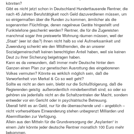
könnten?
Gibt es nicht jetzt schon in Deutschland Hunderttausende Rentner, die
nach 45 Jahren Berufstätigkeit noch Geld dazuverdienen müssen, um
so einigermaßen über die Runden zu kommen, ärmlicher als die
sogenannten Flüchtlinge, denen nagelneue Geräte hingestellt und
Funktelefone geschenkt werden? Rentner, die für die Zugereisten
manchmal sogar ihre preiswerte Wohnung räumen müssen, weil der
„Staat“ (wer ist das?) ihnen nicht halb so viel Aufmerksamkeit und
Zuwendung schenkt wie den Wildfremden, die an unserer
Sozialgemeinschaft keinen berechtigten Anteil haben, weil sie keinen
Deut zu ihrer Sicherung beigetragen haben.
Kann es da verwundern, daß immer mehr Deutsche hinter dem
Ganzen einen Plan zur genetischen Ausrottung des eingeborenen
Volkes vermuten? Könnte es wirklich möglich sein, daß die
Verworfenheit von Merkel & Co so weit geht?
Sollte es nicht an dem sein, bleibt nur die Schlußfolgerung, daß die
Regierenden geistig außerordentlich minderbemittelt sind; so oder so
gehören sie jedenfalls nicht an die Schaltzentralen der Macht, sondern
entweder vor ein Gericht oder in psychiatrische Betreuung.
Überall fehlt es an Geld, nur für die überraschende und – angeblich –
nicht vorhersehbare Einwanderung stehen unbegrenzt Milliarden und
Abermilliarden zur Verfügung.
Allein aus den Mitteln für die Grundversorgung der „Asylanten“ in
einem Jahr könnte jeder deutsche Rentner monatlich 100 Euro mehr
bekommen.