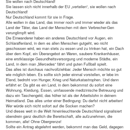
Sie wollen nach Deutschland!
Sie lassen sich nicht innerhalb der EU „verteilen“, sie wollen nach
Deutschland!
Nur Deutschland kommt für sie in Frage.
Alle wollen in das Land, das immer noch und immer wieder als das
Land der Täter, das Land der Menschen mit dem Verbrecher-Gen
verunglimpft wird.
Die Einwanderer haben ein anderes Deutschland vor Augen, ein
Schlaraffenland, in dem es allen Menschen gutgeht, wo nicht
geschossen wird, wo man stets zu essen und zu trinken hat, ein Dach
über dem Kopf, ein Überangebot an Waren, saubere Krankenhäuser,
eine erstklassige Gesundheitsversorgung und moderne Städte, ein
Land, in dem man „Mercedes“ fährt und guten Fußball spielt.
Das alles ist durchaus nachvollziehbar. Jeder Mensch möchte so gut
wie möglich leben. Es sollte sich jeder einmal vorstellen, er lebe im
Elend, bedroht von Hunger, Krieg und Naturkatastrophen. Und dann
erfährt er: Da gibt es ein Land, in dem bekommst du sofort eine
Wohnung, Kleidung, Essen, umfassende medizinische Betreuung und
dazu ein Taschengeld, das höher ist als der Arbeitslohn in deinem
Heimatland. Das alles unter einer Bedingung: Du darfst nicht arbeiten!
Wer würde sich nicht sofort auf die Socken machen?
Und dieses weit in die Welt hineinleuchtende Deutschland signalisiert
obendrein ganz deutlich die Bereitschaft, alle aufzunehmen, die
kommen, alle! Ohne Obergrenze!
Sollte ein Antrag abgelehnt werden, bekommt man das Geld, dagegen