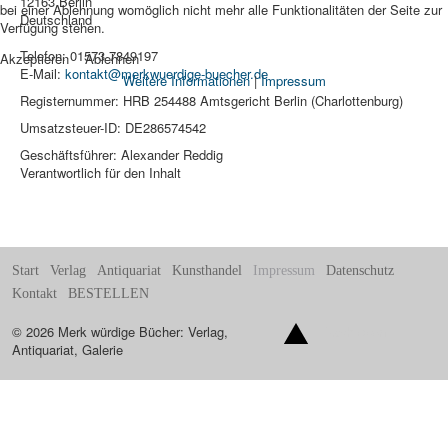
12163 Berlin
bei einer Ablehnung womöglich nicht mehr alle Funktionalitäten der Seite zur
Deutschland
Verfügung stehen.
Telefon: 01573 7849197
Akzeptieren
Ablehnen
E-Mail:
kontakt@merkwuerdige-buecher.de
Weitere Informationen
|
Impressum
Registernummer: HRB 254488 Amtsgericht Berlin (Charlottenburg)
Umsatzsteuer-ID: DE286574542
Geschäftsführer: Alexander Reddig
Verantwortlich für den Inhalt
Start
Verlag
Antiquariat
Kunsthandel
Impressum
Datenschutz
Kontakt
BESTELLEN
© 2026 Merk würdige Bücher: Verlag,
Nach oben
Antiquariat, Galerie