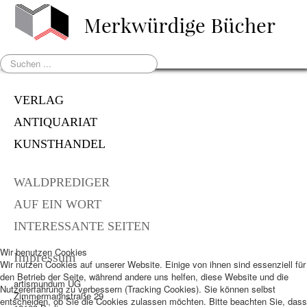
Suchen
...
VERLAG
ANTIQUARIAT
KUNSTHANDEL
WALDPREDIGER
AUF EIN WORT
INTERESSANTE SEITEN
Wir benutzen Cookies
Impressum
Wir nutzen Cookies auf unserer Website. Einige von ihnen sind essenziell für
den Betrieb der Seite, während andere uns helfen, diese Website und die
artismundum UG
Nutzererfahrung zu verbessern (Tracking Cookies). Sie können selbst
Zimmermannstraße 29
entscheiden, ob Sie die Cookies zulassen möchten. Bitte beachten Sie, dass