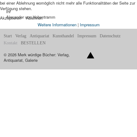
bei einer Ablehnung womöglich nicht mehr alle Funktionalitäten der Seite zur
Verfügung stehen.
Ihr
Alexander von Hohentramm
Akzeptieren
Ablehnen
Weitere Informationen
|
Impressum
Start
Verlag
Antiquariat
Kunsthandel
Impressum
Datenschutz
Kontakt
BESTELLEN
© 2026 Merk würdige Bücher: Verlag,
Nach oben
Antiquariat, Galerie